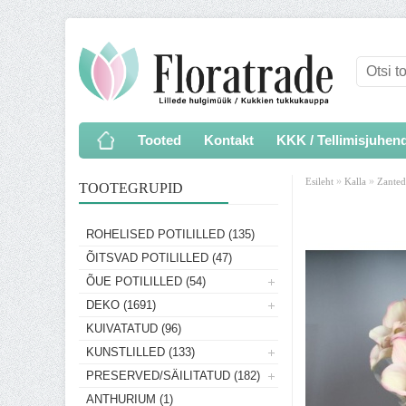
Tooted
Kontakt
KKK / Tellimisjuhen
»
»
Esileht
Kalla
Zanted
TOOTEGRUPID
ROHELISED POTILILLED (135)
ÕITSVAD POTILILLED (47)
ÕUE POTILILLED (54)
DEKO (1691)
KUIVATATUD (96)
KUNSTLILLED (133)
PRESERVED/SÄILITATUD (182)
ANTHURIUM (1)