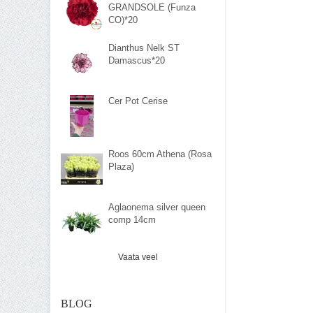
GRANDSOLE (Funza
CO)*20
Dianthus Nelk ST
Damascus*20
Cer Pot Cerise
Roos 60cm Athena (Rosa
Plaza)
Aglaonema silver queen
comp 14cm
Vaata veel
BLOG