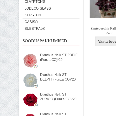
CLAYRTON'S
JODECO GLASS
KERSTEN
OASIS®
Zantedeschia Kall
SUBSTRAL®
55cm
SOODUSPAKKUMISED
Vaata too
Dianthus Nelk ST JODIE
(Funza CO)*20
Dianthus Nelk ST
DELPHI (Funza CO)*20
Dianthus Nelk ST
ZURIGO (Funza CO)*20
Dianthus Nelk ST