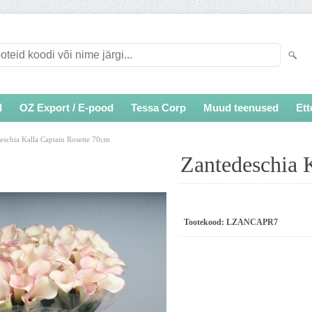
d
OZ Export / E-pood
Tessa Corp
Muud teenused
Ett
eschia Kalla Captain Rosette 70cm
Zantedeschia 
Tootekood:
LZANCAPR7