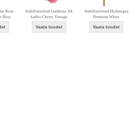
ube Rose
Stabiliseeritud Gardenia 3tk
Stabiliseeritud Hydrangea
t Blue
karbis Cherry Vintage
Premium White
det
Vaata toodet
Vaata toodet