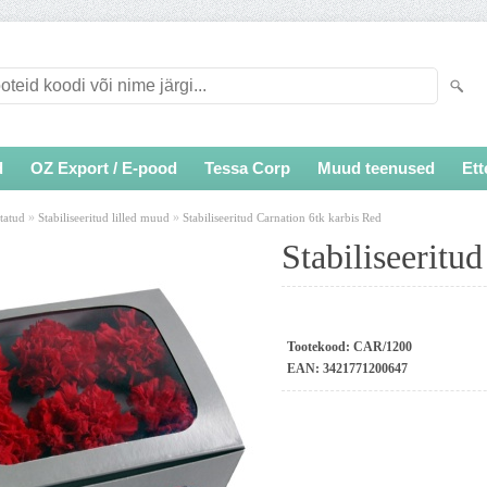
d
OZ Export / E-pood
Tessa Corp
Muud teenused
Ett
»
»
itatud
Stabiliseeritud lilled muud
Stabiliseeritud Carnation 6tk karbis Red
Stabiliseeritu
Tootekood:
CAR/1200
EAN:
3421771200647