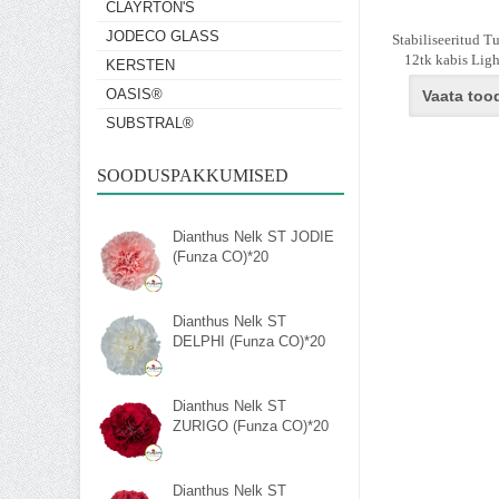
CLAYRTON'S
JODECO GLASS
Stabiliseeritud T
12tk kabis Ligh
KERSTEN
OASIS®
Vaata too
SUBSTRAL®
SOODUSPAKKUMISED
Dianthus Nelk ST JODIE
(Funza CO)*20
Dianthus Nelk ST
DELPHI (Funza CO)*20
Dianthus Nelk ST
ZURIGO (Funza CO)*20
Dianthus Nelk ST