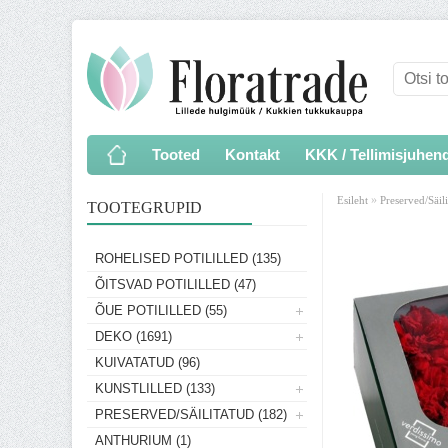
Tooted
Kontakt
KKK / Tellimisjuhen
»
Esileht
Preserved/Säil
TOOTEGRUPID
ROHELISED POTILILLED (135)
ÕITSVAD POTILILLED (47)
ÕUE POTILILLED (55)
DEKO (1691)
KUIVATATUD (96)
KUNSTLILLED (133)
PRESERVED/SÄILITATUD (182)
ANTHURIUM (1)