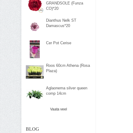
GRANDSOLE (Funza
CO)*20
Dianthus Nelk ST
Damascus*20
Cer Pot Cerise
Roos 60cm Athena (Rosa
Plaza)
Aglaonema silver queen
comp 14cm
Vaata veel
BLOG