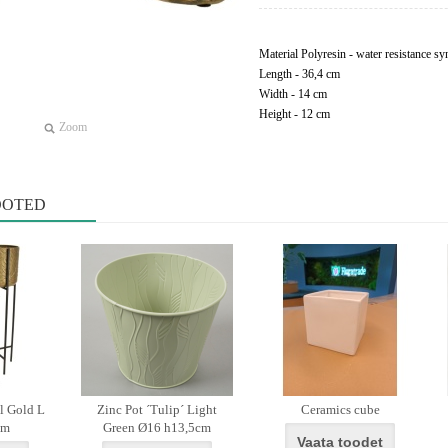
Material Polyresin - water resistance syn
Length - 36,4 cm
Width - 14 cm
Height - 12 cm
Zoom
OOTED
l Gold L
Zinc Pot ´Tulip´ Light
Ceramics cube
cm
Green Ø16 h13,5cm
Vaata toodet