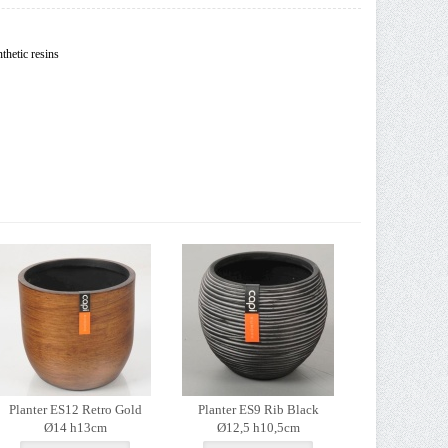
thetic resins
Planter ES12 Retro Gold
Planter ES9 Rib Black
Ø14 h13cm
Ø12,5 h10,5cm