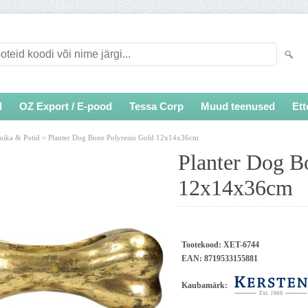
d
OZ Export / E-pood
Tessa Corp
Muud teenused
Ett
»
mika & Potid
Planter Dog Bone Polyresin Gold 12x14x36cm
Planter Dog B
12x14x36cm
Tootekood:
XET-6744
EAN:
8719533155881
Kaubamärk: