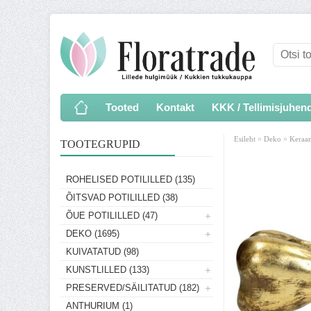
Tooted
Kontakt
KKK / Tellimisjuhen
»
»
Esileht
Deko
Keraa
TOOTEGRUPID
ROHELISED POTILILLED (135)
ÕITSVAD POTILILLED (38)
ÕUE POTILILLED (47)
DEKO (1695)
KUIVATATUD (98)
KUNSTLILLED (133)
PRESERVED/SÄILITATUD (182)
ANTHURIUM (1)