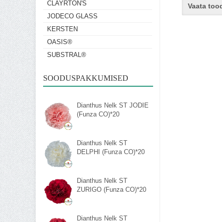
CLAYRTON'S
Vaata too
JODECO GLASS
KERSTEN
OASIS®
SUBSTRAL®
SOODUSPAKKUMISED
Dianthus Nelk ST JODIE
(Funza CO)*20
Dianthus Nelk ST
DELPHI (Funza CO)*20
Dianthus Nelk ST
ZURIGO (Funza CO)*20
Dianthus Nelk ST