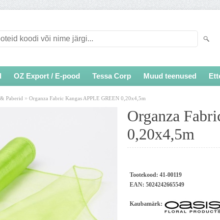
d
OZ Export / E-pood
Tessa Corp
Muud teenused
Ett
»
 & Paberid
Organza Fabric Kangas APPLE GREEN 0,20x4,5m
Organza Fab
0,20x4,5m
Tootekood:
41-00119
EAN:
5024242665549
Kaubamärk: