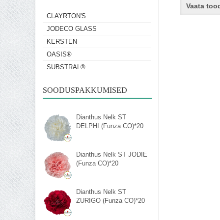
Vaata too
CLAYRTON'S
JODECO GLASS
KERSTEN
OASIS®
SUBSTRAL®
SOODUSPAKKUMISED
Dianthus Nelk ST
DELPHI (Funza CO)*20
Dianthus Nelk ST JODIE
(Funza CO)*20
Dianthus Nelk ST
ZURIGO (Funza CO)*20