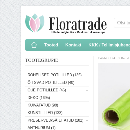
Tooted
Kontakt
KKK / Tellimisjuhen
»
»
Esileht
Deko
Rullid
TOOTEGRUPID
ROHELISED POTILILLED (135)
ÕITSVAD POTILILLED (40)
ÕUE POTILILLED (46)
DEKO (1695)
KUIVATATUD (98)
KUNSTLILLED (133)
PRESERVED/SÄILITATUD (182)
ANTHURIUM (1)