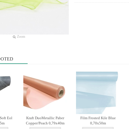
Zoom
OOTED
Soft Eol
Kraft DuoMetallic Paber
Film Frosted Kile Blue
15m
Copper/Peach 0,79x40m
0,70x50m