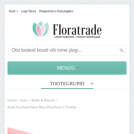
Keel
Logi Sisse
Registreeru Kasutajaks
MENÜÜ
TOOTEGRUPID
»
»
»
Esileht
Deko
Rullid & Paberid
Kraft DuoPastel Paber Baby Pink/Pinik 0,79x40m