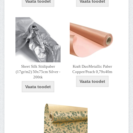
Vaata toodet
Vaata toodet
Sheet Silk Siidipaber
Kraft DuoMetallic Paber
(17gr/m2) 50x75cm Silver -
Copper/Peach 0,79x40m
200tk
Vaata toodet
Vaata toodet