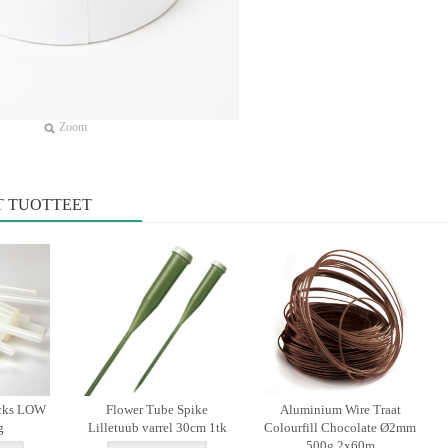
Zoom
T TUOTTEET
icks LOW
Flower Tube Spike
Aluminium Wire Traat
g
Lilletuub varrel 30cm 1tk
Colourfill Chocolate Ø2mm
500g 2x60m