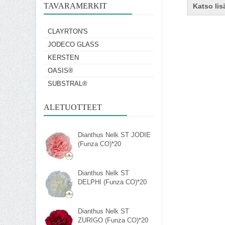
TAVARAMERKIT
Katso lis
CLAYRTON'S
JODECO GLASS
KERSTEN
OASIS®
SUBSTRAL®
ALETUOTTEET
Dianthus Nelk ST JODIE
(Funza CO)*20
Dianthus Nelk ST
DELPHI (Funza CO)*20
Dianthus Nelk ST
ZURIGO (Funza CO)*20