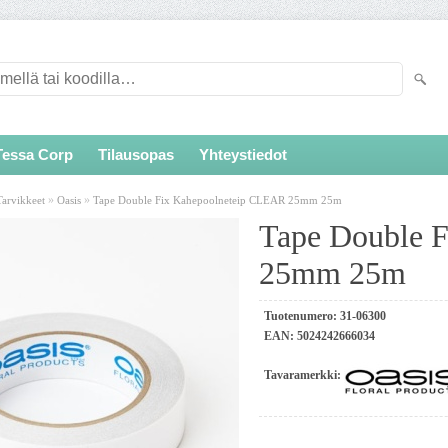
Tessa Corp
Tilausopas
Yhteystiedot
»
»
Tarvikkeet
Oasis
Tape Double Fix Kahepoolneteip CLEAR 25mm 25m
Tape Double 
25mm 25m
Tuotenumero:
31-06300
EAN:
5024242666034
Tavaramerkki: