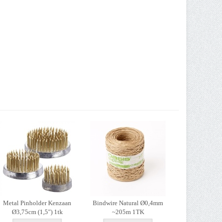
Metal Pinholder Kenzaan
Bindwire Natural Ø0,4mm
Ø3,75cm (1,5") 1tk
~205m 1TK