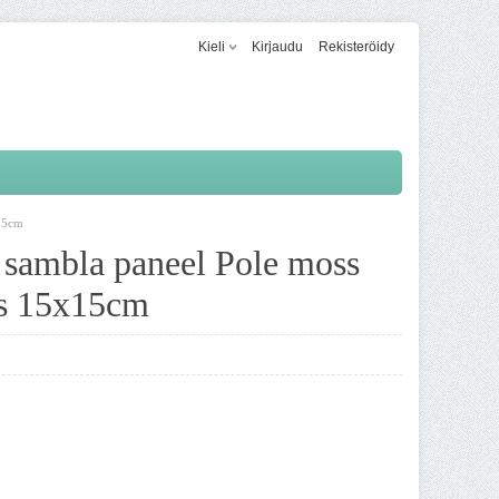
Kieli
Kirjaudu
Rekisteröidy
x15cm
d sambla paneel Pole moss
s 15x15cm