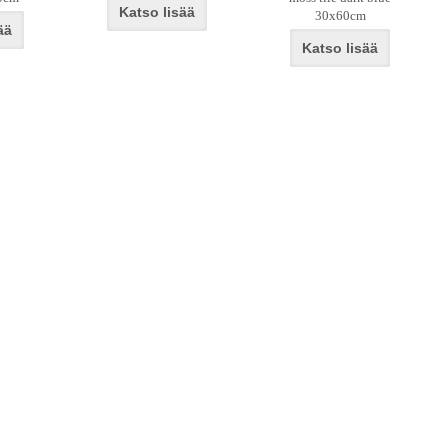
Katso lisää
30x60cm
ää
Katso lisää