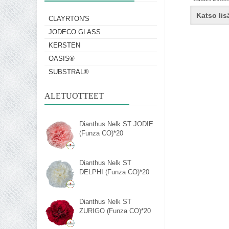
Katso lis
CLAYRTON'S
JODECO GLASS
KERSTEN
OASIS®
SUBSTRAL®
ALETUOTTEET
Dianthus Nelk ST JODIE
(Funza CO)*20
Dianthus Nelk ST
DELPHI (Funza CO)*20
Dianthus Nelk ST
ZURIGO (Funza CO)*20