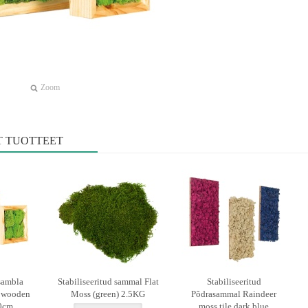
Zoom
T TUOTTEET
 sambla
Stabiliseeritud sammal Flat
Stabiliseeritud
s wooden
Moss (green) 2.5KG
Põdrasammal Raindeer
0cm
moss tile dark blue