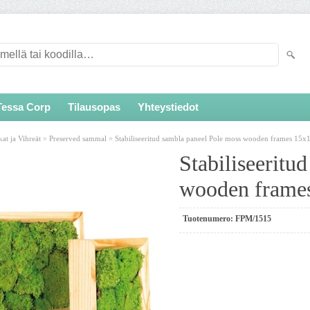
Tessa Corp
Tilausopas
Yhteystiedot
»
»
at ja Vihreät
Preserved sammal
Stabiliseeritud sambla paneel Pole moss wooden frames 15
Stabiliseeritu
wooden frame
Tuotenumero:
FPM/1515