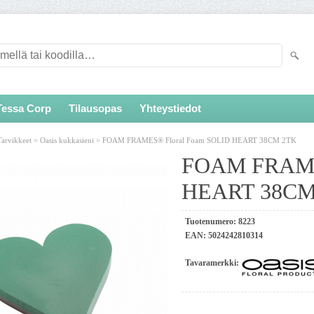
Tessa Corp
Tilausopas
Yhteystiedot
»
»
Tarvikkeet
Oasis kukkasieni
FOAM FRAMES® Floral Foam SOLID HEART 38CM 2TK
FOAM FRAME
HEART 38CM
Tuotenumero:
8223
EAN:
5024242810314
Tavaramerkki: