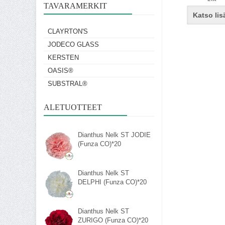
TAVARAMERKIT
Katso lis
CLAYRTON'S
JODECO GLASS
KERSTEN
OASIS®
SUBSTRAL®
ALETUOTTEET
Dianthus Nelk ST JODIE
(Funza CO)*20
Dianthus Nelk ST
DELPHI (Funza CO)*20
Dianthus Nelk ST
ZURIGO (Funza CO)*20