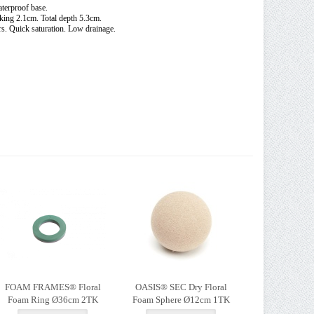
aterproof base.
king 2.1cm. Total depth 5.3cm.
rs. Quick saturation. Low drainage.
FOAM FRAMES® Floral
OASIS® SEC Dry Floral
Foam Ring Ø36cm 2TK
Foam Sphere Ø12cm 1TK