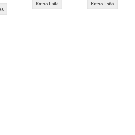
Katso lisää
Katso lisää
ää