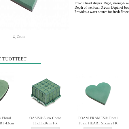
Pre-cut heart shapes. Rigid, strong & w
Depth of wet foam 3.2cm. Depth of bac
Provides a water source for fresh flowe
Zoom
T TUOTTEET
Floral
OASIS® Auto-Corso
FOAM FRAMES® Floral
RT 43cm
11x11x9cm 1tk
Foam HEART 51cm 2TK